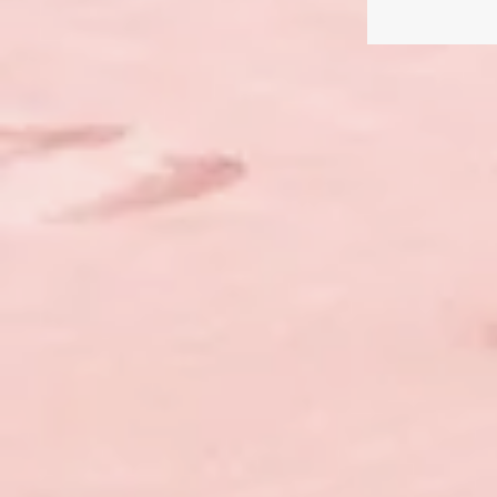
corps qui dans sa 
d’am