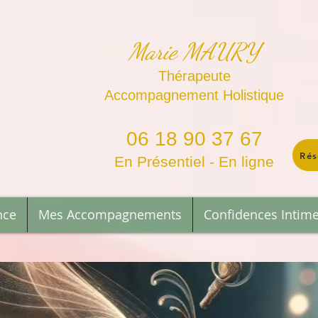
Marie MAURY
Thérapeute
Accompagnement Holistique
06 18 90 37 67
Rés
En Présentiel - En ligne
nce
Mes Accompagnements
Confidences Intim