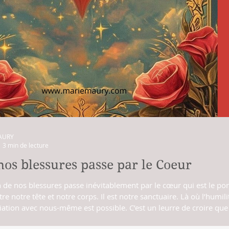
AURY
3 min de lecture
nos blessures passe par le Coeur
 de nos blessures passe inévitablement par le cœur qui est le pon
tre notre tête et notre corps. Il est notre sanctuaire. Là où l’humili
c nous-même est possible. C’est un leurre de croire que seules nos
ront Le chemin. Le chemin se traverse en se reconnectant à notre