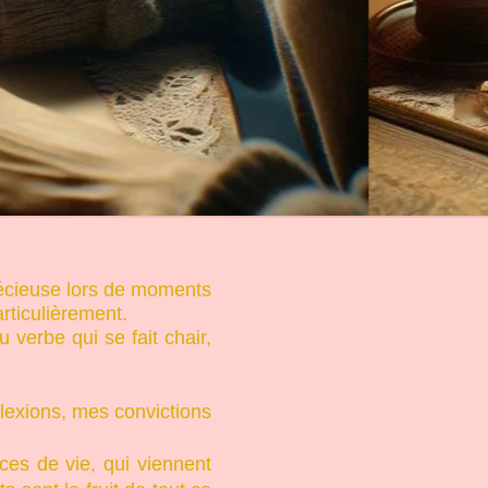
À l'affiche
précieuse lors de moments
articulièrement.
verbe qui se fait chair,
flexions, mes convictions
s de vie, qui viennent