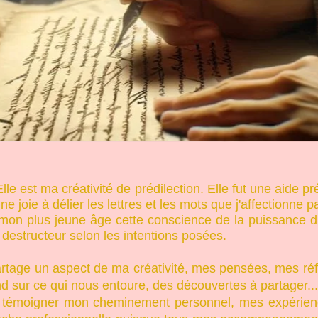
lle est ma créativité de prédilection. Elle fut une aide 
'une joie à délier les lettres et les mots que j'affectionne p
 mon plus jeune âge cette conscience de la puissance du 
destructeur selon les intentions posées.
 partage un aspect de ma créativité, mes pensées, mes ré
nd sur ce qui nous entoure, des découvertes à partager...
témoigner mon cheminement personnel, mes expérience