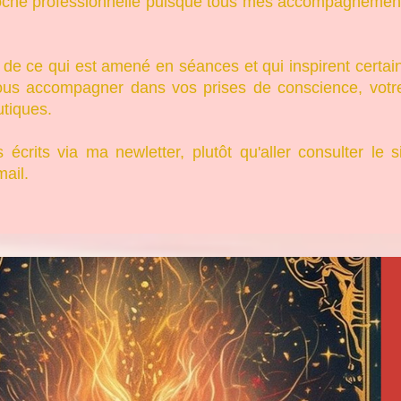
roche professionnelle puisque tous mes accompagnements 
e ce qui est amené en séances et qui inspirent certain
ous accompagner dans vos prises de conscience, votre
utiques.
écrits via ma newletter, plutôt qu'aller consulter le s
ail.