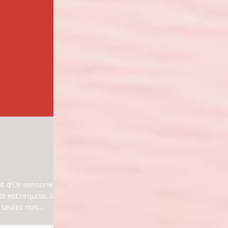
t d’Or sensoriel,
té est requise, là