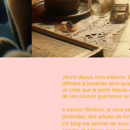
J'écris depuis mon enfance. E
difficiles à traverser ainsi qu
Je crois que je porte depuis
de son pouvoir guérisseur ou 
A travers l'écriture, je vous
profondes, des articles de fo
Ce blog me permet de vous 