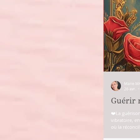
Marie M
26 avr.
Guérir 
❤️La guérison
vibratoire, en
où la réconciliation ave
compréhensions mentales fe