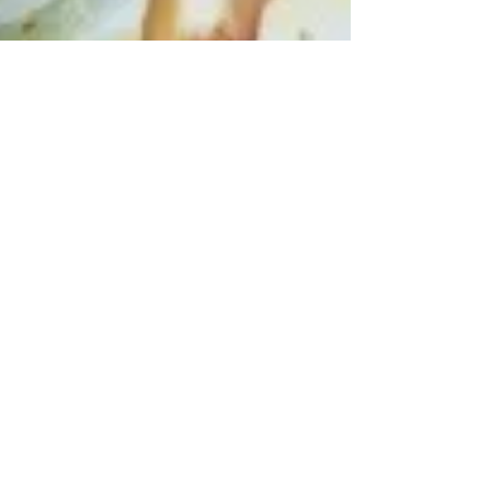
Marie MAURY
18 mars 2025
4 min de lecture
☀️Réussir DANS la Vie ou
Réussir SA Vie ? ....
L'Abondance...