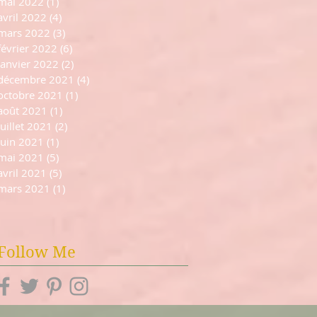
mai 2022
(1)
1 post
avril 2022
(4)
4 posts
mars 2022
(3)
3 posts
février 2022
(6)
6 posts
janvier 2022
(2)
2 posts
décembre 2021
(4)
4 posts
octobre 2021
(1)
1 post
août 2021
(1)
1 post
juillet 2021
(2)
2 posts
juin 2021
(1)
1 post
mai 2021
(5)
5 posts
avril 2021
(5)
5 posts
mars 2021
(1)
1 post
Follow Me