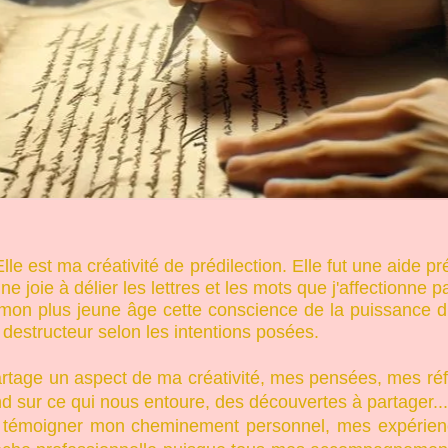
lle est ma créativité de prédilection. Elle fut une aide 
'une joie à délier les lettres et les mots que j'affectionne p
 mon plus jeune âge cette conscience de la puissance du 
destructeur selon les intentions posées.
 partage un aspect de ma créativité, mes pensées, mes ré
nd sur ce qui nous entoure, des découvertes à partager...
témoigner mon cheminement personnel, mes expérience