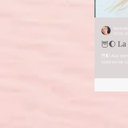
Marie M
22 oct. 2
🦉🌔 L
🦉🌔 Aux sons
voilà on ne c