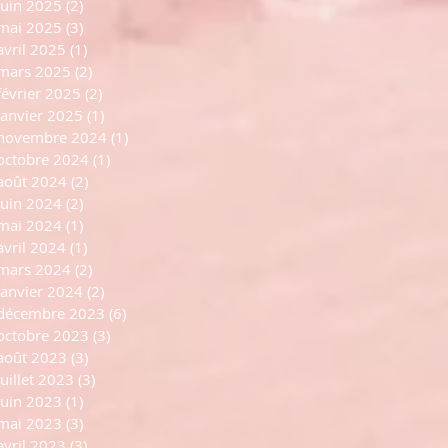
juin 2025
(2)
2 posts
naturel de nos corps ch
dans sa merveilleuse intelligence
mai 2025
(3)
3 posts
notre Éros afin de n
nous manifeste tous les messages
avril 2025
(1)
1 post
de nos manques d’am
mars 2025
(2)
2 posts
février 2025
(2)
2 posts
janvier 2025
(1)
1 post
novembre 2024
(1)
1 post
octobre 2024
(1)
1 post
août 2024
(2)
2 posts
juin 2024
(2)
2 posts
mai 2024
(1)
1 post
avril 2024
(1)
1 post
mars 2024
(2)
2 posts
janvier 2024
(2)
2 posts
décembre 2023
(6)
6 posts
octobre 2023
(3)
3 posts
août 2023
(3)
3 posts
juillet 2023
(3)
3 posts
juin 2023
(1)
1 post
mai 2023
(3)
3 posts
avril 2023
(3)
3 posts