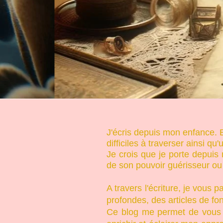
J'écris depuis mon enfance. E
difficiles à traverser ainsi qu
Je crois que je porte depuis
de son pouvoir guérisseur ou 
A travers l'écriture, je vous
profondes, des articles de fo
Ce blog me permet de vous 