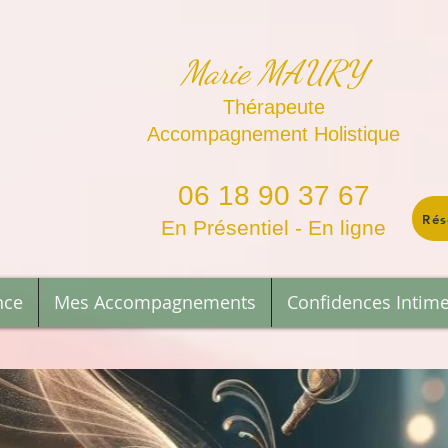
Marie MAURY
Thérapeute
Accompagnement Holistique
06 18 90 37 67
Rés
En Présentiel - En ligne
nce
Mes Accompagnements
Confidences Intim