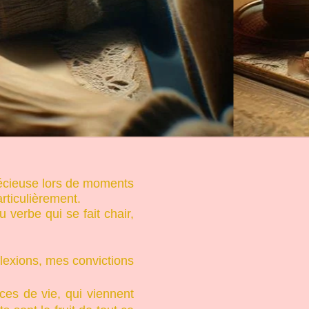
À l'affiche
précieuse lors de moments
articulièrement.
verbe qui se fait chair,
flexions, mes convictions
s de vie, qui viennent