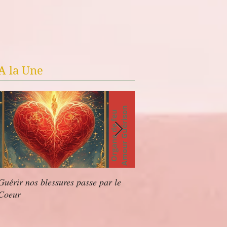
A la Une
Guérir nos blessures passe par le
✨Séduire VS Rayonner
Coeur