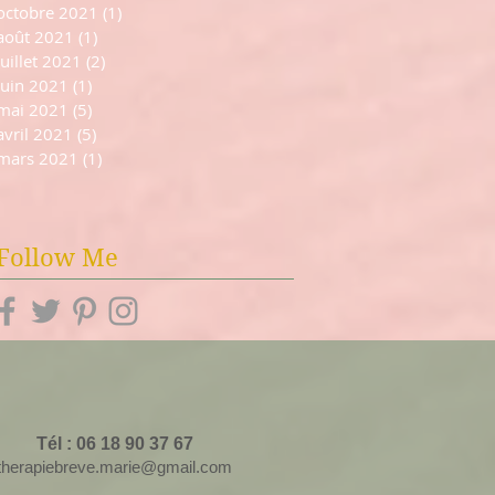
octobre 2021
(1)
1 post
août 2021
(1)
1 post
juillet 2021
(2)
2 posts
juin 2021
(1)
1 post
mai 2021
(5)
5 posts
avril 2021
(5)
5 posts
mars 2021
(1)
1 post
Follow Me
Tél : 06 18 90 37 67
therapiebreve.marie@gmail.com