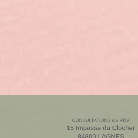
CONSULTATIONS sur RDV
15 Impasse du Clocher
84800 LAGNES