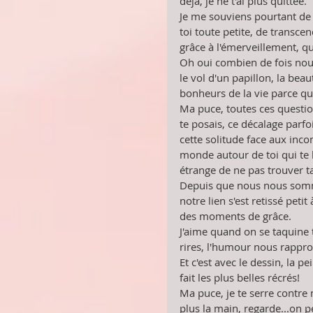
déjà, je ne t'ai plus quittée.
Je me souviens pourtant de 
toi toute petite, de transcen
grâce à l'émerveillement, qu
Oh oui combien de fois nou
le vol d'un papillon, la beaut
bonheurs de la vie parce qu'
Ma puce, toutes ces questi
te posais, ce décalage parfois
cette solitude face aux inc
monde autour de toi qui te h
étrange de ne pas trouver ta
Depuis que nous nous somm
notre lien s'est retissé petit 
des moments de grâce.
J'aime quand on se taquine t
rires, l'humour nous rappro
Et c'est avec le dessin, la pe
fait les plus belles récrés!
Ma puce, je te serre contre 
plus la main, regarde...on pe