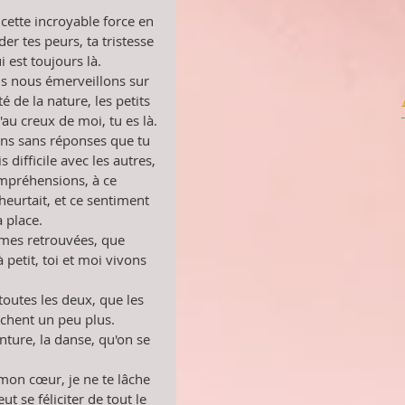
cette incroyable force en 
der tes peurs, ta tristesse 
i est toujours là.
s nous émerveillons sur 
é de la nature, les petits 
au creux de moi, tu es là.
ons sans réponses que tu 
 difficile avec les autres, 
ompréhensions, à ce 
eurtait, et ce sentiment 
 place. 
es retrouvées, que 
à petit, toi et moi vivons 
outes les deux, que les 
chent un peu plus. 
inture, la danse, qu'on se 
mon cœur, je ne te lâche 
ut se féliciter de tout le 